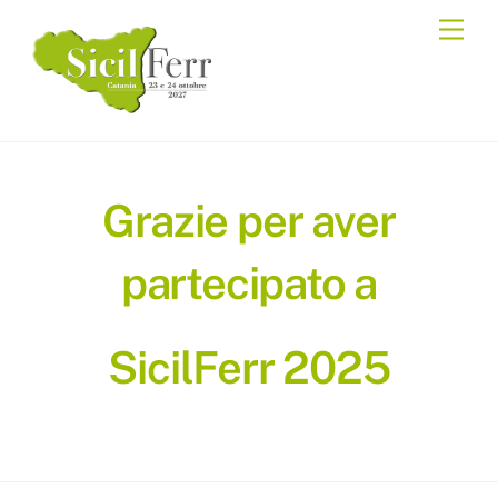
Skip
Men
to
content
Grazie per aver
partecipato a
SicilFerr 2025